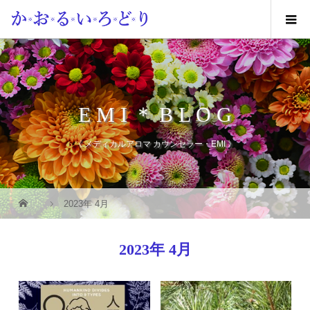
E M I ＊ B L O G
《 メディカルアロマ カウンセラー・EMI 》
2023年 4月
2023年 4月