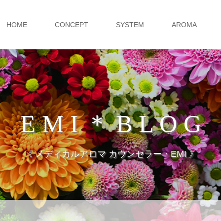
HOME
CONCEPT
SYSTEM
AROMA
E M I ＊ B L O G
《 メディカルアロマ カウンセラー・EMI 》