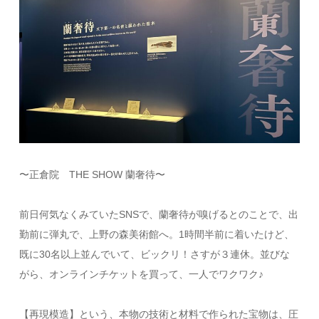
〜正倉院 THE SHOW 蘭奢待〜
前日何気なくみていたSNSで、蘭奢待が嗅げるとのことで、出
勤前に弾丸で、上野の森美術館へ。1時間半前に着いたけど、
既に30名以上並んでいて、ビックリ！さすが３連休。並びな
がら、オンラインチケットを買って、一人でワクワク♪
【再現模造】という、本物の技術と材料で作られた宝物は、圧