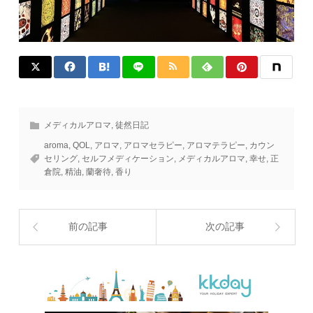
メディカルアロマ
,
徒然日記
aroma
,
QOL
,
アロマ
,
アロマセラピー
,
アロマテラピー
,
カウン
セリング
,
セルフメディケーション
,
メディカルアロマ
,
幸せ
,
正
倉院
,
精油
,
蘭奢待
,
香り
前の記事
次の記事