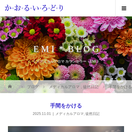
E M I ＊ B L O G
《 メディカルアロマ カウンセラー・EMI 》
ブログ
メディカルアロマ
,
徒然日記
手間をかける
手間をかける
2025.11.01
メディカルアロマ
,
徒然日記