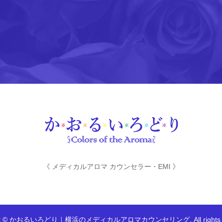
《 メディカルアロマ カウンセラー・EMI 》
ght © かおるいろどり｜横浜のメディカルアロマカウンセリング. All rights re