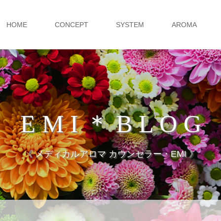
HOME
CONCEPT
SYSTEM
AROMA
E M I ＊ B L O G
《 メディカルアロマ カウンセラー・EMI 》