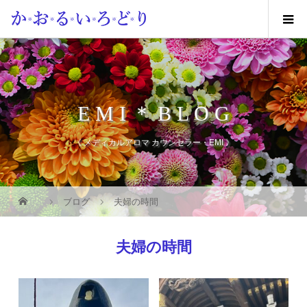
E M I ＊ B L O G
《 メディカルアロマ カウンセラー・EMI 》
ブログ
夫婦の時間
夫婦の時間