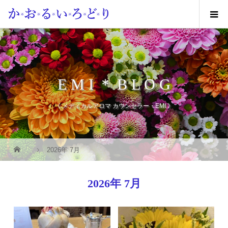
E M I ＊ B L O G
《 メディカルアロマ カウンセラー・EMI 》
2026年 7月
2026年 7月