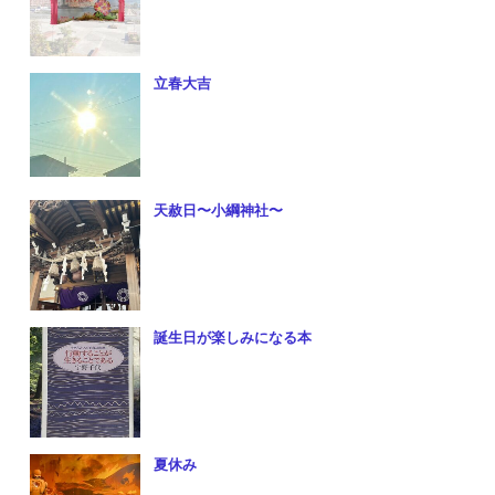
立春大吉
天赦日〜小綱神社〜
誕生日が楽しみになる本
夏休み