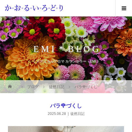
E M I ＊ B L O G
《 メディカルアロマ カウンセラー・EMI 》
ブログ
徒然日記
バラ🌹づくし
バラ🌹づくし
2025.06.28
徒然日記