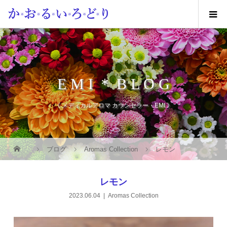
E M I ＊ B L O G
《 メディカルアロマ カウンセラー・EMI 》
ブログ
Aromas Collection
レモン
レモン
2023.06.04
Aromas Collection